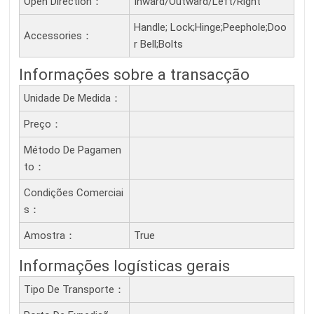
Open Direction：
Inward/Outward/Left/Right
Handle; Lock;Hinge;Peephole;Doo
Accessories：
r Bell;Bolts
Informações sobre a transacção
Unidade De Medida：
Preço：
Método De Pagamen
To：
Condições Comerciai
S：
Amostra：
True
Informações logísticas gerais
Tipo De Transporte：