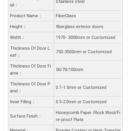
Stainless steel
Ial：
Product Name：
FiberGlass
Height：
fiberglass exterior doors
Width：
1970- 3000mm or Customized
Thickness Of Door L
750-3000mm or Customized
Eaf：
Thickness Of Door Fr
50/70/100mm
Ame：
Thickness Of Door P
0.7-1.5mm or Customized
Anel：
Inner Filling：
0.5-2.0mm or Customized
Honeycomb Paper /Rock Wool/Fi
Surface Finish：
re-proof Plate
Material：
Powder Coating or Heat Transfer