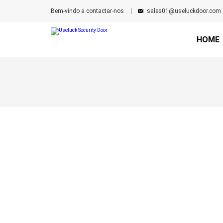
Bem-vindo a contactar-nos
sales01@useluckdoor.com
HOME